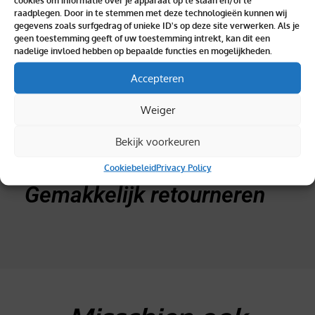
Binnen 2 dagen geleverd
cookies om informatie over je apparaat op te slaan en/of te
raadplegen. Door in te stemmen met deze technologieën kunnen wij
gegevens zoals surfgedrag of unieke ID's op deze site verwerken. Als je
geen toestemming geeft of uw toestemming intrekt, kan dit een
nadelige invloed hebben op bepaalde functies en mogelijkheden.
Accepteren
Topkwaliteit verzekerd
Weiger
Bekijk voorkeuren
Cookiebeleid
Privacy Policy
Gemakkelijk retourneren