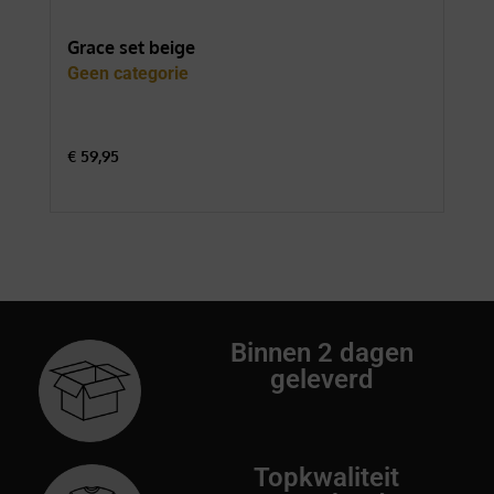
Grace set beige
For
Geen categorie
Gee
€
59,95
€
74
Binnen 2 dagen
geleverd
Topkwaliteit