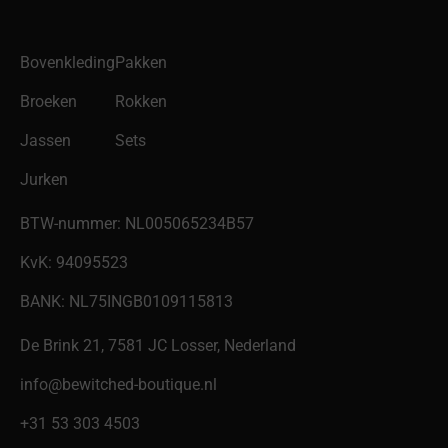
Bovenkleding
Pakken
Broeken
Rokken
Jassen
Sets
Jurken
BTW-nummer: NL005065234B57
KvK: 94095523
BANK: NL75INGB0109115813
De Brink 21, 7581 JC Losser, Nederland
info@bewitched-boutique.nl
‎+31 53 303 4503