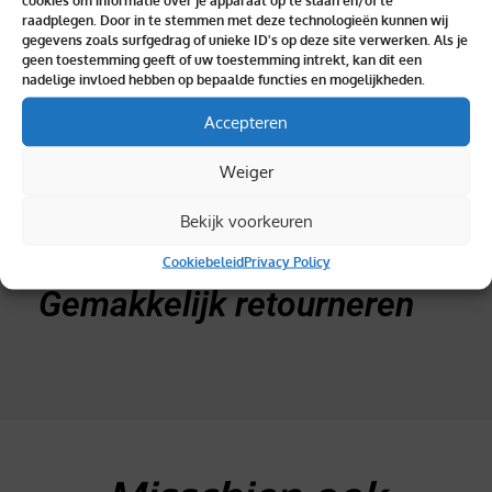
Binnen 2 dagen geleverd
cookies om informatie over je apparaat op te slaan en/of te
raadplegen. Door in te stemmen met deze technologieën kunnen wij
gegevens zoals surfgedrag of unieke ID's op deze site verwerken. Als je
geen toestemming geeft of uw toestemming intrekt, kan dit een
nadelige invloed hebben op bepaalde functies en mogelijkheden.
Accepteren
Topkwaliteit verzekerd
Weiger
Bekijk voorkeuren
Cookiebeleid
Privacy Policy
Gemakkelijk retourneren