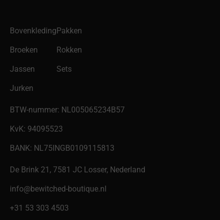
Bovenkleding
Pakken
Broeken
Rokken
Jassen
Sets
Jurken
BTW-nummer: NL005065234B57
KvK: 94095523
BANK: NL75INGB0109115813
De Brink 21, 7581 JC Losser, Nederland
info@bewitched-boutique.nl
‎+31 53 303 4503