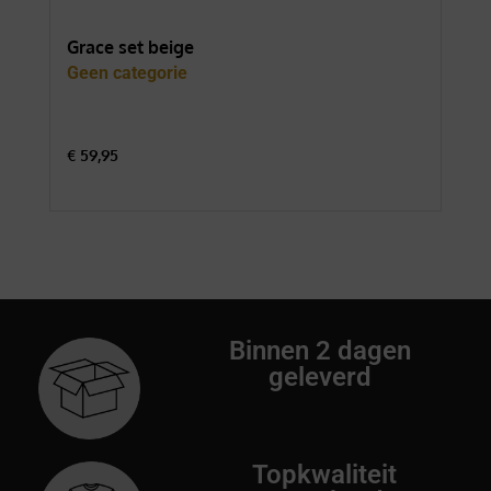
Grace set beige
For
Geen categorie
Gee
€
59,95
€
74
Binnen 2 dagen
geleverd
Topkwaliteit