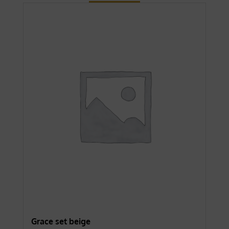
Grace set beige
For