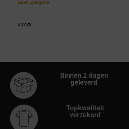
Geen categorie
Gee
€
59,95
€
74
Binnen 2 dagen
geleverd
Topkwaliteit
verzekerd