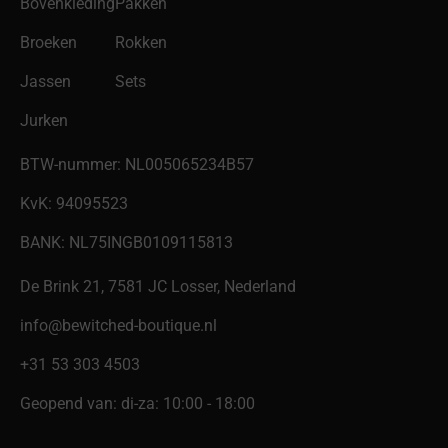
Bovenkleding
Pakken
Broeken
Rokken
Jassen
Sets
Jurken
BTW-nummer: NL005065234B57
KvK: 94095523
BANK: NL75INGB0109115813
De Brink 21, 7581 JC Losser, Nederland
info@bewitched-boutique.nl
‎+31 53 303 4503
Geopend van: di-za: 10:00 - 18:00