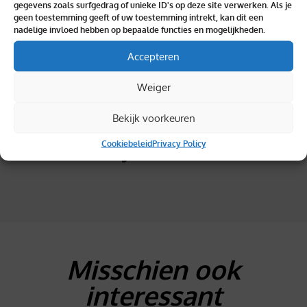
gegevens zoals surfgedrag of unieke ID's op deze site verwerken. Als je
geen toestemming geeft of uw toestemming intrekt, kan dit een
nadelige invloed hebben op bepaalde functies en mogelijkheden.
Topkwaliteit verzekerd
Accepteren
Weiger
Bekijk voorkeuren
Gemakkelijk retourneren
Cookiebeleid
Privacy Policy
Misschien ook
interessant