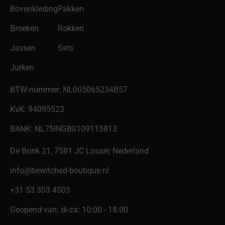
Bovenkleding
Pakken
Broeken
Rokken
Jassen
Sets
Jurken
BTW-nummer: NL005065234B57
KvK: 94095523
BANK: NL75INGB0109115813
De Brink 21, 7581 JC Losser, Nederland
info@bewitched-boutique.nl
‎+31 53 303 4503
Geopend van: di-za: 10:00 - 18:00