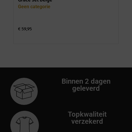
Geen categorie
Gee
€
59,95
€
74
Binnen 2 dagen
geleverd
Topkwaliteit
verzekerd