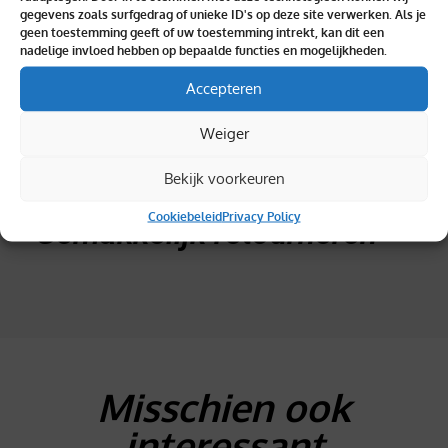
gegevens zoals surfgedrag of unieke ID's op deze site verwerken. Als je
geen toestemming geeft of uw toestemming intrekt, kan dit een
nadelige invloed hebben op bepaalde functies en mogelijkheden.
Topkwaliteit verzekerd
Accepteren
Weiger
Bekijk voorkeuren
Cookiebeleid
Privacy Policy
Gemakkelijk retourneren
Misschien ook
interessant