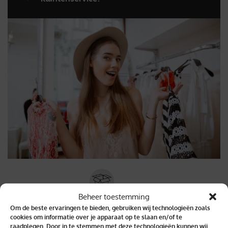
Beheer toestemming
Binnen 2 dagen geleverd
Om de beste ervaringen te bieden, gebruiken wij technologieën zoals
cookies om informatie over je apparaat op te slaan en/of te
raadplegen. Door in te stemmen met deze technologieën kunnen wij