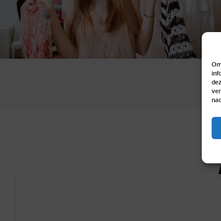
Om 
inf
dez
ver
nad