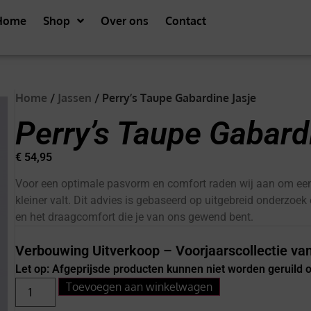
Home
Shop
Over ons
Contact
Home
/
Jassen
/ Perry’s Taupe Gabardine Jasje
Perry’s Taupe Gabard
€
54,95
Voor een optimale pasvorm en comfort raden wij aan om een
kleiner valt. Dit advies is gebaseerd op uitgebreid onderzoek
en het draagcomfort die je van ons gewend bent.
Verbouwing Uitverkoop – Voorjaarscollectie van
Let op: Afgeprijsde producten kunnen niet worden geruild
Toevoegen aan winkelwagen