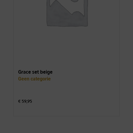
Grace set beige
For
Geen categorie
Gee
€
59,95
€
74