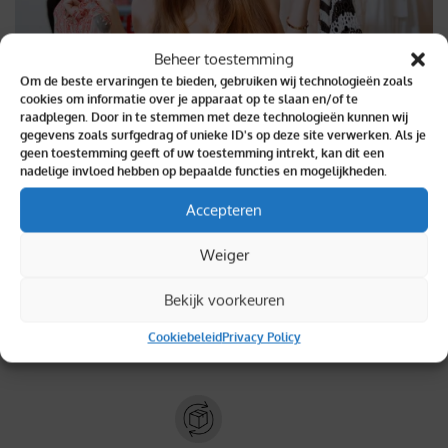
Beheer toestemming
Om de beste ervaringen te bieden, gebruiken wij technologieën zoals
cookies om informatie over je apparaat op te slaan en/of te
raadplegen. Door in te stemmen met deze technologieën kunnen wij
gegevens zoals surfgedrag of unieke ID's op deze site verwerken. Als je
geen toestemming geeft of uw toestemming intrekt, kan dit een
nadelige invloed hebben op bepaalde functies en mogelijkheden.
Binnen 2 dagen geleverd
Accepteren
Weiger
Bekijk voorkeuren
Topkwaliteit verzekerd
Cookiebeleid
Privacy Policy