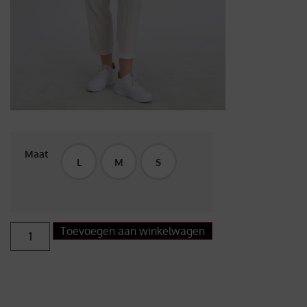
Maat
L
M
S
Toevoegen aan winkelwagen