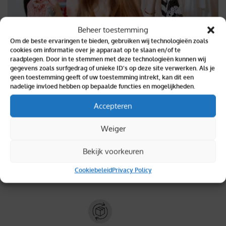
Beheer toestemming
Om de beste ervaringen te bieden, gebruiken wij technologieën zoals
cookies om informatie over je apparaat op te slaan en/of te
raadplegen. Door in te stemmen met deze technologieën kunnen wij
gegevens zoals surfgedrag of unieke ID's op deze site verwerken. Als je
geen toestemming geeft of uw toestemming intrekt, kan dit een
nadelige invloed hebben op bepaalde functies en mogelijkheden.
Binnen 2 dagen geleverd
Accepteren
Weiger
Bekijk voorkeuren
Topkwaliteit verzekerd
Cookiebeleid
Privacy Policy