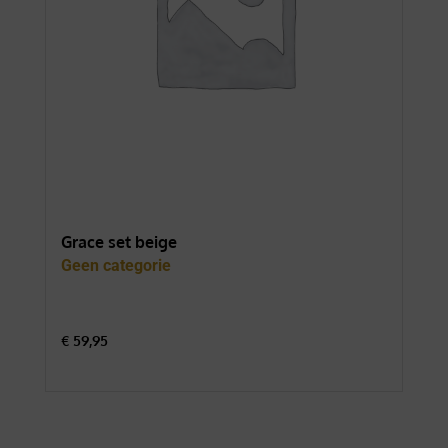
Grace set beige
For
Geen categorie
Gee
€
59,95
€
74