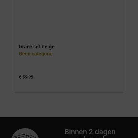
Grace set beige
For
Geen categorie
Gee
€
59,95
€
74
Binnen 2 dagen