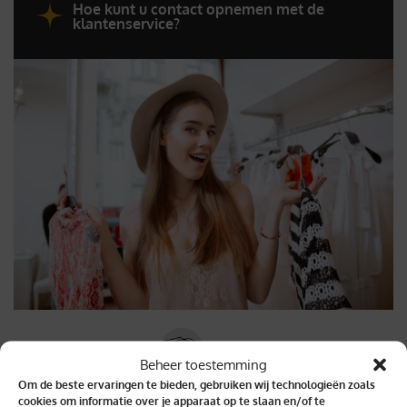
Hoe kunt u contact opnemen met de
klantenservice?
Beheer toestemming
Om de beste ervaringen te bieden, gebruiken wij technologieën zoals
Binnen 2 dagen geleverd
cookies om informatie over je apparaat op te slaan en/of te