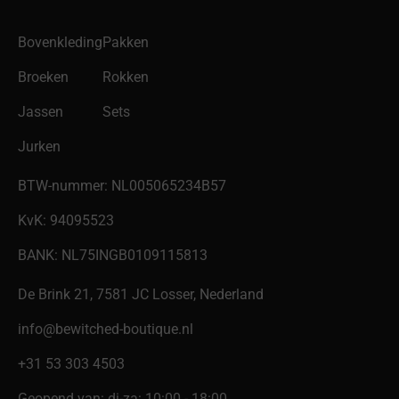
Bovenkleding
Pakken
Broeken
Rokken
Jassen
Sets
Jurken
BTW-nummer: NL005065234B57
KvK: 94095523
BANK: NL75INGB0109115813
De Brink 21, 7581 JC Losser, Nederland
info@bewitched-boutique.nl
‎+31 53 303 4503
Geopend van: di-za: 10:00 - 18:00