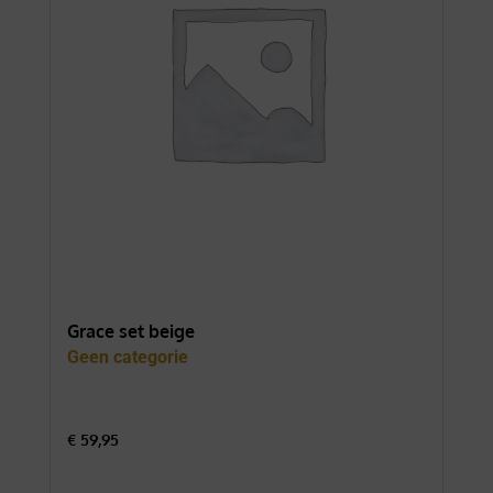
Grace set beige
For
Geen categorie
Gee
€
59,95
€
74