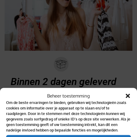
Binnen 2 dagen geleverd
Beheer toestemming
Om de beste ervaringen te bieden, gebruiken wij technologieën zoals
cookies om informatie over je apparaat op te slaan en/of te
raadplegen. Door in te stemmen met deze technologieën kunnen wij
Topkwaliteit verzekerd
gegevens zoals surfgedrag of unieke ID's op deze site verwerken. Als je
geen toestemming geeft of uw toestemming intrekt, kan dit een
nadelige invloed hebben op bepaalde functies en mogelijkheden.