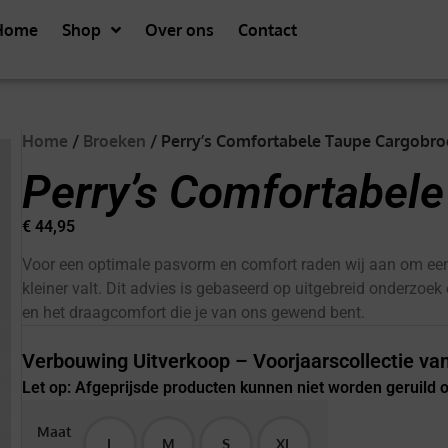
Home
Shop
Over ons
Contact
Home
/
Broeken
/ Perry’s Comfortabele Taupe Cargobr
Perry’s Comfortabel
€
44,95
Voor een optimale pasvorm en comfort raden wij aan om een
kleiner valt. Dit advies is gebaseerd op uitgebreid onderzoek
en het draagcomfort die je van ons gewend bent.
Verbouwing Uitverkoop – Voorjaarscollectie van
Let op: Afgeprijsde producten kunnen niet worden geruild
Maat
L
M
S
XL