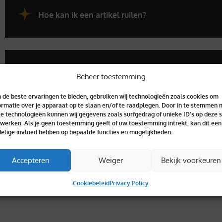
Hoe kan ik een artikel ruilen?
Hoe kunt u contact opnemen met de klantenserv
Beheer toestemming
de beste ervaringen te bieden, gebruiken wij technologieën zoals cookies om
ormatie over je apparaat op te slaan en/of te raadplegen. Door in te stemmen 
e technologieën kunnen wij gegevens zoals surfgedrag of unieke ID's op deze s
werken. Als je geen toestemming geeft of uw toestemming intrekt, kan dit een
elige invloed hebben op bepaalde functies en mogelijkheden.
Accepteren
Weiger
Bekijk voorkeuren
Cookiebeleid
Privacy Policy