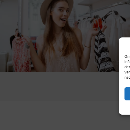
Om 
inf
dez
ver
nad