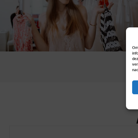
Om 
inf
dez
ver
nad