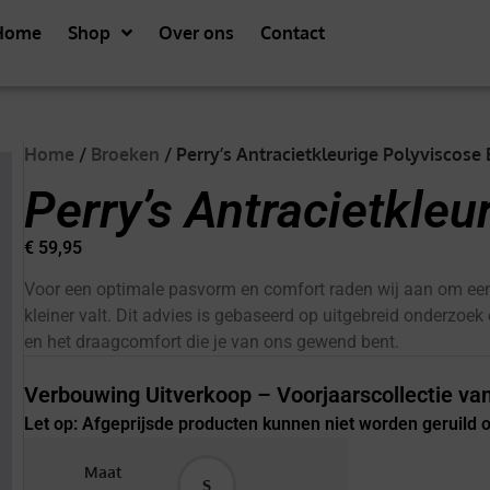
Home
Shop
Over ons
Contact
Home
/
Broeken
/ Perry’s Antracietkleurige Polyviscose
Perry’s Antracietkleu
€
59,95
Voor een optimale pasvorm en comfort raden wij aan om een
kleiner valt. Dit advies is gebaseerd op uitgebreid onderzoek
en het draagcomfort die je van ons gewend bent.
Verbouwing Uitverkoop – Voorjaarscollectie van
Let op: Afgeprijsde producten kunnen niet worden geruild
Maat
S