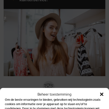
Beheer toestemming
Binnen 2 dagen geleverd
Om de beste ervaringen te bieden, gebruiken wij technologieën zoals
cookies om informatie over je apparaat op te slaan en/of te
raadplegen. Door in te stemmen met deze technologieën kunnen wij