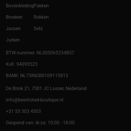
Bovenkleding
Pakken
Broeken
Rokken
Jassen
Sets
Jurken
BTW-nummer: NL005065234B57
KvK: 94095523
BANK: NL75INGB0109115813
De Brink 21, 7581 JC Losser, Nederland
info@bewitched-boutique.nl
‎+31 53 303 4503
Geopend van: di-za: 10:00 - 18:00