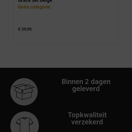
Grace set beige
For
Geen categorie
Gee
€
59,95
€
74
Binnen 2 dagen
geleverd
Topkwaliteit
verzekerd