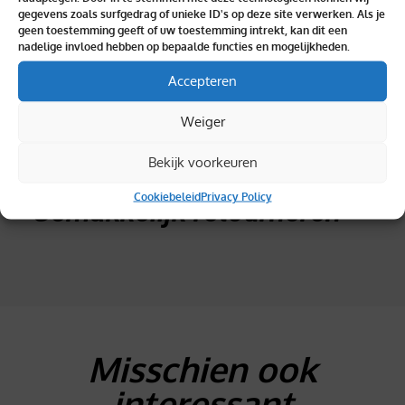
gegevens zoals surfgedrag of unieke ID's op deze site verwerken. Als je
geen toestemming geeft of uw toestemming intrekt, kan dit een
nadelige invloed hebben op bepaalde functies en mogelijkheden.
Topkwaliteit verzekerd
Accepteren
Weiger
Bekijk voorkeuren
Cookiebeleid
Privacy Policy
Gemakkelijk retourneren
Misschien ook
interessant