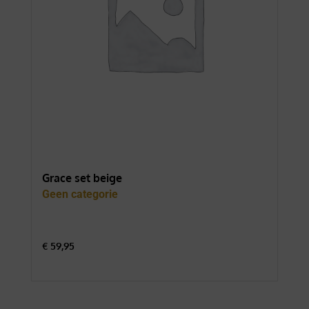
Grace set beige
For
Geen categorie
Gee
€
59,95
€
74