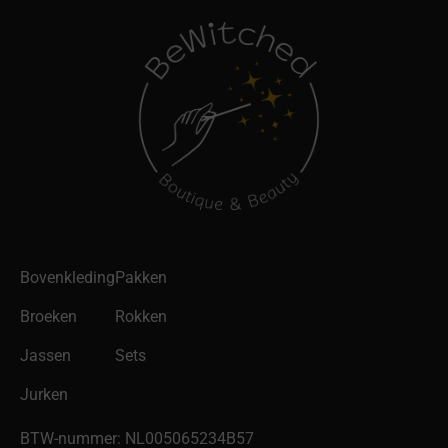
Bovenkleding
Pakken
Broeken
Rokken
Jassen
Sets
Jurken
BTW-nummer: NL005065234B57