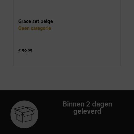
Grace set beige
For
Geen categorie
Gee
€
59,95
€
74
Binnen 2 dagen
geleverd