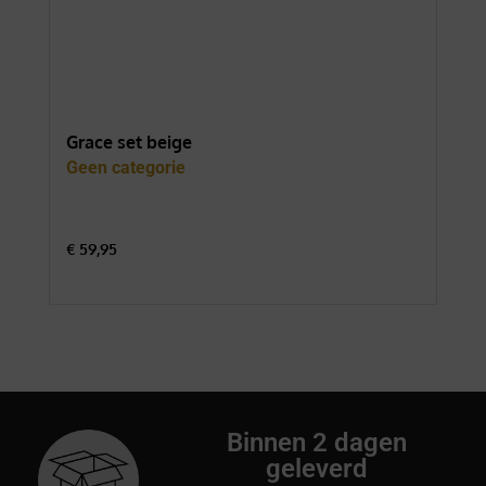
Grace set beige
For
Geen categorie
Gee
€
59,95
€
74
Binnen 2 dagen
geleverd