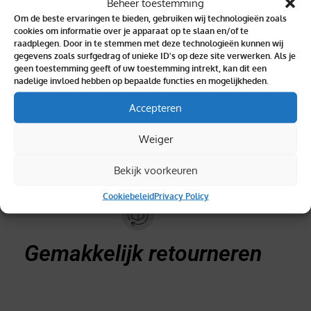
Beheer toestemming
Om de beste ervaringen te bieden, gebruiken wij technologieën zoals
cookies om informatie over je apparaat op te slaan en/of te
raadplegen. Door in te stemmen met deze technologieën kunnen wij
gegevens zoals surfgedrag of unieke ID's op deze site verwerken. Als je
Binnen 2 dagen geleverd
geen toestemming geeft of uw toestemming intrekt, kan dit een
nadelige invloed hebben op bepaalde functies en mogelijkheden.
Accepteren
Weiger
Topkwaliteit verzekerd
Bekijk voorkeuren
Cookiebeleid
Privacy Policy
Gemakkelijk retourneren