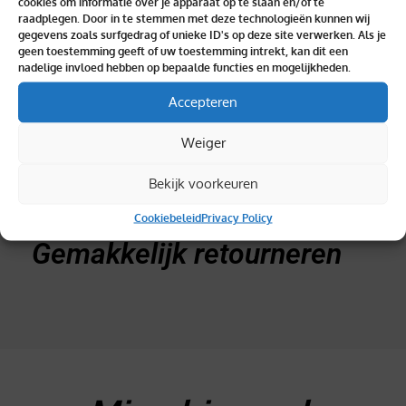
Binnen 2 dagen geleverd
cookies om informatie over je apparaat op te slaan en/of te
raadplegen. Door in te stemmen met deze technologieën kunnen wij
gegevens zoals surfgedrag of unieke ID's op deze site verwerken. Als je
geen toestemming geeft of uw toestemming intrekt, kan dit een
nadelige invloed hebben op bepaalde functies en mogelijkheden.
Accepteren
Topkwaliteit verzekerd
Weiger
Bekijk voorkeuren
Cookiebeleid
Privacy Policy
Gemakkelijk retourneren