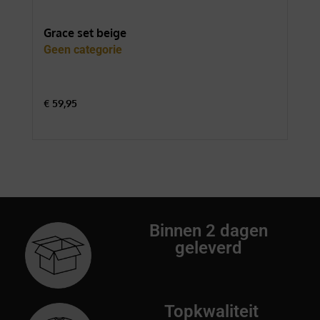
Grace set beige
For
Geen categorie
Gee
€
59,95
€
74
Binnen 2 dagen
geleverd
Topkwaliteit