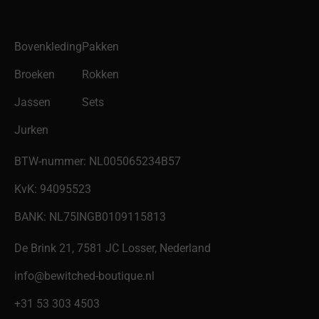
Bovenkleding
Pakken
Broeken
Rokken
Jassen
Sets
Jurken
BTW-nummer: NL005065234B57
KvK: 94095523
BANK: NL75INGB0109115813
De Brink 21, 7581 JC Losser, Nederland
info@bewitched-boutique.nl
‎+31 53 303 4503