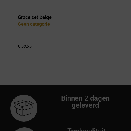
Grace set beige
For
Geen categorie
Gee
€
59,95
€
74
Binnen 2 dagen
geleverd