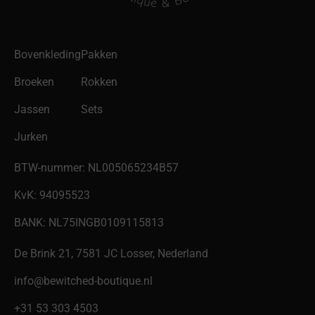
Bovenkleding
Pakken
Broeken
Rokken
Jassen
Sets
Jurken
BTW-nummer: NL005065234B57
KvK: 94095523
BANK: NL75INGB0109115813
De Brink 21, 7581 JC Losser, Nederland
info@bewitched-boutique.nl
‎+31 53 303 4503