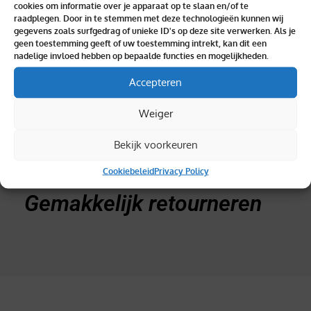
cookies om informatie over je apparaat op te slaan en/of te
Binnen 2 dagen geleverd
raadplegen. Door in te stemmen met deze technologieën kunnen wij
gegevens zoals surfgedrag of unieke ID's op deze site verwerken. Als je
geen toestemming geeft of uw toestemming intrekt, kan dit een
nadelige invloed hebben op bepaalde functies en mogelijkheden.
Accepteren
Topkwaliteit verzekerd
Weiger
Bekijk voorkeuren
Cookiebeleid
Privacy Policy
Gemakkelijk retourneren