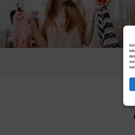
Om 
inf
dez
ver
nad